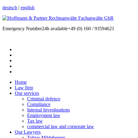
deutsch
|
english
Emergency Number
24h available
+49 (0) 160 / 93594621
Home
Law firm
Our services
Criminal defence
Compliance
Internal Investigations
Employment law
Tax law
commercial law and corporate law
Our Lawyers
Tobias Mildeberger