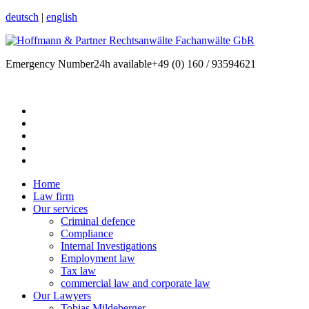
deutsch
|
english
Emergency Number
24h available
+49 (0) 160 / 93594621
Home
Law firm
Our services
Criminal defence
Compliance
Internal Investigations
Employment law
Tax law
commercial law and corporate law
Our Lawyers
Tobias Mildeberger