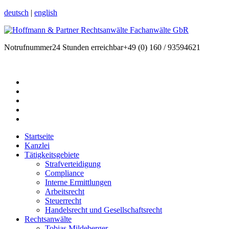
deutsch
|
english
Notrufnummer
24 Stunden erreichbar
+49 (0) 160 / 93594621
Startseite
Kanzlei
Tätigkeitsgebiete
Strafverteidigung
Compliance
Interne Ermittlungen
Arbeitsrecht
Steuerrecht
Handelsrecht und Gesellschaftsrecht
Rechtsanwälte
Tobias Mildeberger