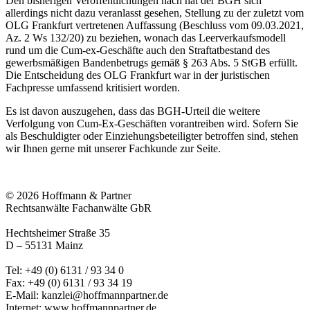
Den bisherigen Veröffentlichungen nach hat der BGH sich
allerdings nicht dazu veranlasst gesehen, Stellung zu der zuletzt vom
OLG Frankfurt vertretenen Auffassung (Beschluss vom 09.03.2021,
Az. 2 Ws 132/20) zu beziehen, wonach das Leerverkaufsmodell
rund um die Cum-ex-Geschäfte auch den Straftatbestand des
gewerbsmäßigen Bandenbetrugs gemäß § 263 Abs. 5 StGB erfüllt.
Die Entscheidung des OLG Frankfurt war in der juristischen
Fachpresse umfassend kritisiert worden.
Es ist davon auszugehen, dass das BGH-Urteil die weitere
Verfolgung von Cum-Ex-Geschäften vorantreiben wird. Sofern Sie
als Beschuldigter oder Einziehungsbeteiligter betroffen sind, stehen
wir Ihnen gerne mit unserer Fachkunde zur Seite.
© 2026 Hoffmann & Partner
Rechtsanwälte Fachanwälte GbR
Hechtsheimer Straße 35
D – 55131 Mainz
Tel: +49 (0) 6131 / 93 34 0
Fax: +49 (0) 6131 / 93 34 19
E-Mail:
kanzlei@hoffmannpartner.de
Internet: www.hoffmannpartner.de