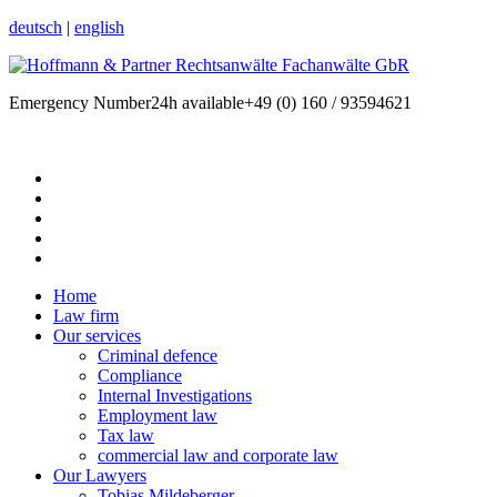
deutsch
|
english
Emergency Number
24h available
+49 (0) 160 / 93594621
Home
Law firm
Our services
Criminal defence
Compliance
Internal Investigations
Employment law
Tax law
commercial law and corporate law
Our Lawyers
Tobias Mildeberger