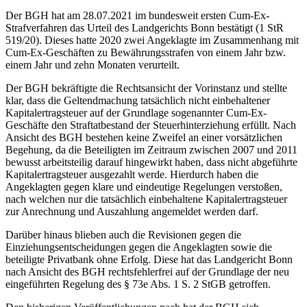
Der BGH hat am 28.07.2021 im bundesweit ersten Cum-Ex-
Strafverfahren das Urteil des Landgerichts Bonn bestätigt (1 StR
519/20). Dieses hatte 2020 zwei Angeklagte im Zusammenhang mit
Cum-Ex-Geschäften zu Bewährungsstrafen von einem Jahr bzw.
einem Jahr und zehn Monaten verurteilt.
Der BGH bekräftigte die Rechtsansicht der Vorinstanz und stellte
klar, dass die Geltendmachung tatsächlich nicht einbehaltener
Kapitalertragsteuer auf der Grundlage sogenannter Cum-Ex-
Geschäfte den Straftatbestand der Steuerhinterziehung erfüllt. Nach
Ansicht des BGH bestehen keine Zweifel an einer vorsätzlichen
Begehung, da die Beteiligten im Zeitraum zwischen 2007 und 2011
bewusst arbeitsteilig darauf hingewirkt haben, dass nicht abgeführte
Kapitalertragsteuer ausgezahlt werde. Hierdurch haben die
Angeklagten gegen klare und eindeutige Regelungen verstoßen,
nach welchen nur die tatsächlich einbehaltene Kapitalertragsteuer
zur Anrechnung und Auszahlung angemeldet werden darf.
Darüber hinaus blieben auch die Revisionen gegen die
Einziehungsentscheidungen gegen die Angeklagten sowie die
beteiligte Privatbank ohne Erfolg. Diese hat das Landgericht Bonn
nach Ansicht des BGH rechtsfehlerfrei auf der Grundlage der neu
eingeführten Regelung des § 73e Abs. 1 S. 2 StGB getroffen.