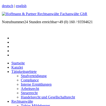
deutsch
|
english
Notrufnummer
24 Stunden erreichbar
+49 (0) 160 / 93594621
Startseite
Kanzlei
Tätigkeitsgebiete
Strafverteidigung
Compliance
Interne Ermittlungen
Arbeitsrecht
Steuerrecht
Handelsrecht und Gesellschaftsrecht
Rechtsanwälte
Tobias Mildeberger