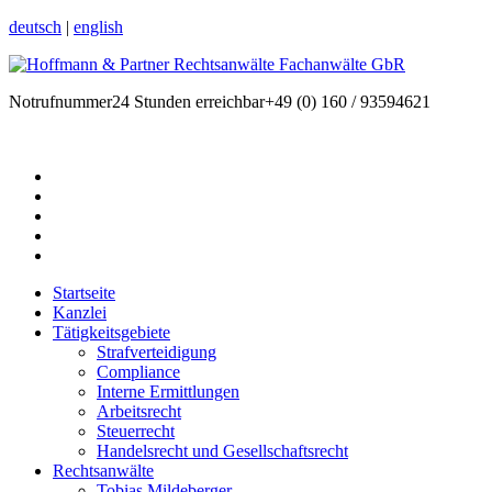
deutsch
|
english
Notrufnummer
24 Stunden erreichbar
+49 (0) 160 / 93594621
Startseite
Kanzlei
Tätigkeitsgebiete
Strafverteidigung
Compliance
Interne Ermittlungen
Arbeitsrecht
Steuerrecht
Handelsrecht und Gesellschaftsrecht
Rechtsanwälte
Tobias Mildeberger