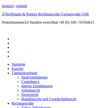
deutsch
|
english
Notrufnummer
24 Stunden erreichbar
+49 (0) 160 / 93594621
Startseite
Kanzlei
Tätigkeitsgebiete
Strafverteidigung
Compliance
Interne Ermittlungen
Arbeitsrecht
Steuerrecht
Handelsrecht und Gesellschaftsrecht
Rechtsanwälte
Tobias Mildeberger