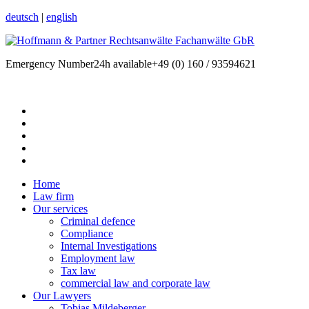
deutsch
|
english
Emergency Number
24h available
+49 (0) 160 / 93594621
Home
Law firm
Our services
Criminal defence
Compliance
Internal Investigations
Employment law
Tax law
commercial law and corporate law
Our Lawyers
Tobias Mildeberger