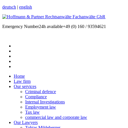
deutsch
|
english
Emergency Number
24h available
+49 (0) 160 / 93594621
Home
Law firm
Our services
Criminal defence
Compliance
Internal Investigations
Employment law
Tax law
commercial law and corporate law
Our Lawyers
Tobias Mildeberger