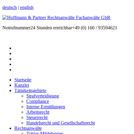
deutsch
|
english
Notrufnummer
24 Stunden erreichbar
+49 (0) 160 / 93594621
Startseite
Kanzlei
Tätigkeitsgebiete
Strafverteidigung
Compliance
Interne Ermittlungen
Arbeitsrecht
Steuerrecht
Handelsrecht und Gesellschaftsrecht
Rechtsanwälte
Tobias Mildeberger