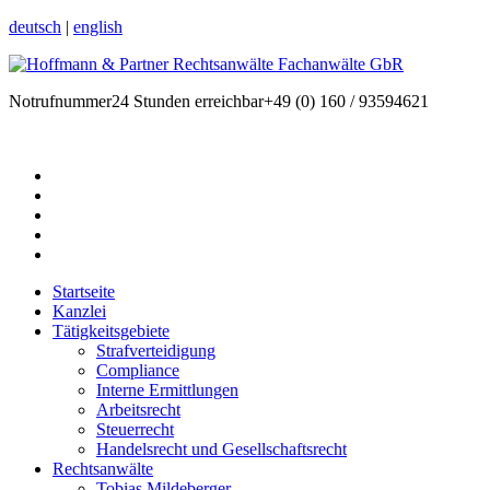
deutsch
|
english
Notrufnummer
24 Stunden erreichbar
+49 (0) 160 / 93594621
Startseite
Kanzlei
Tätigkeitsgebiete
Strafverteidigung
Compliance
Interne Ermittlungen
Arbeitsrecht
Steuerrecht
Handelsrecht und Gesellschaftsrecht
Rechtsanwälte
Tobias Mildeberger